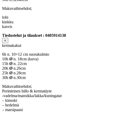
Makuvaihtoehdot;
lohi
kinkku
kasvis
Tiedustelut ja tilaukset : 0405914138
×
kermakakut
6h n. 10×12 cm suorakulmio
10h
Ø
n. 18cm (kuva)
15h
Ø
n. 22cm
20h
Ø
n.26cm
25h
Ø
n.28cm
30h
Ø
n.30cm
Makuvaihtoehdot;
Perinteinen hillo & kermatäyte
-vadelma/mansikka/lakka/kuningatar
– kinuski
– hedelmä
– marsipaani