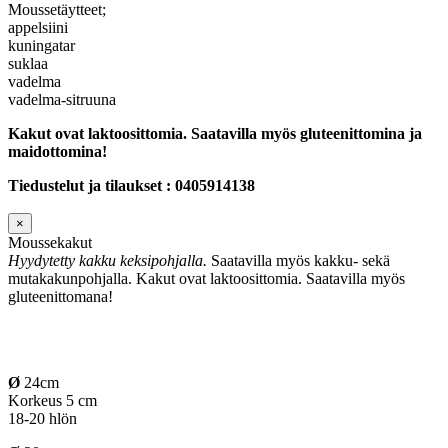
Moussetäytteet;
appelsiini
kuningatar
suklaa
vadelma
vadelma-sitruuna
Kakut ovat laktoosittomia. Saatavilla myös gluteenittomina ja
maidottomina!
Tiedustelut ja tilaukset : 0405914138
×
Moussekakut
Hyydytetty kakku keksipohjalla.
Saatavilla myös kakku- sekä
mutakakunpohjalla. Kakut ovat laktoosittomia. Saatavilla myös
gluteenittomana!
Ø
24cm
Korkeus 5 cm
18-20 hlön