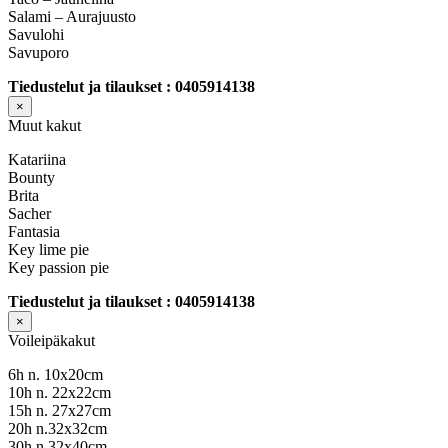
Salami – Aurajuusto
Savulohi
Savuporo
Tiedustelut ja tilaukset : 0405914138
×
Muut kakut
Katariina
Bounty
Brita
Sacher
Fantasia
Key lime pie
Key passion pie
Tiedustelut ja tilaukset : 0405914138
×
Voileipäkakut
6h n. 10x20cm
10h n. 22x22cm
15h n. 27x27cm
20h n.32x32cm
30h n.32x40cm