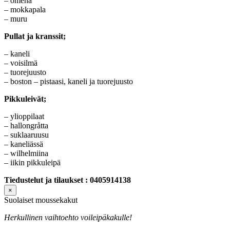
– omena
– mokkapala
– muru
Pullat ja kranssit;
– kaneli
– voisilmä
– tuorejuusto
– boston – pistaasi, kaneli ja tuorejuusto
Pikkuleivät;
– ylioppilaat
– hallongråtta
– suklaaruusu
– kaneliässä
– wilhelmiina
– iikin pikkuleipä
Tiedustelut ja tilaukset : 0405914138
×
Suolaiset moussekakut
Herkullinen vaihtoehto voileipäkakulle!