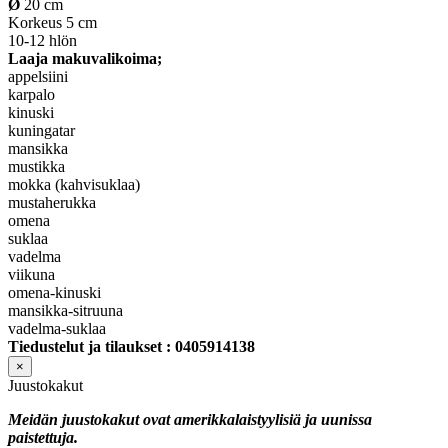
Ø
20 cm
Korkeus 5 cm
10-12 hlön
Laaja makuvalikoima;
appelsiini
karpalo
kinuski
kuningatar
mansikka
mustikka
mokka (kahvisuklaa)
mustaherukka
omena
suklaa
vadelma
viikuna
omena-kinuski
mansikka-sitruuna
vadelma-suklaa
Tiedustelut ja tilaukset : 0405914138
×
Juustokakut
Meidän juustokakut ovat amerikkalaistyylisiä ja uunissa
paistettuja.