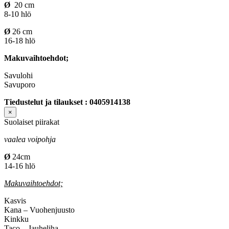
Ø
20 cm
8-10 hlö
Ø
26 cm
16-18 hlö
Makuvaihtoehdot;
Savulohi
Savuporo
Tiedustelut ja tilaukset : 0405914138
×
Suolaiset piirakat
vaalea voipohja
Ø
24cm
14-16 hlö
Makuvaihtoehdot;
Kasvis
Kana – Vuohenjuusto
Kinkku
Taco – Jauheliha