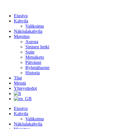
Etusivu
Kahvila
Valikoima
Näköalakahvila
Majoitus
Aurora
Sininen hetki
Suite
Metsäketo
Päiväuni
Ryhmähuone
Historia
Tilat
Meistä
Yhteystiedot
Etusivu
Kahvila
Valikoima
Näköalakahvila