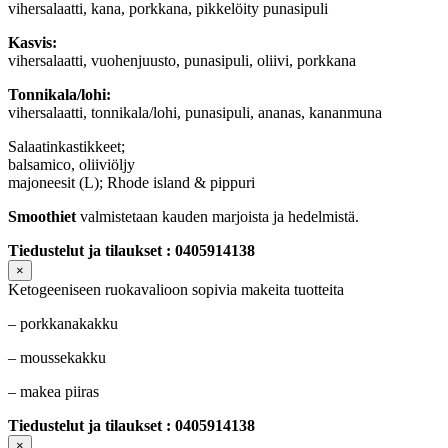
vihersalaatti, kana, porkkana, pikkelöity punasipuli
Kasvis:
vihersalaatti, vuohenjuusto, punasipuli, oliivi, porkkana
Tonnikala/lohi:
vihersalaatti, tonnikala/lohi, punasipuli, ananas, kananmuna
Salaatinkastikkeet;
balsamico, oliiviöljy
majoneesit (L); Rhode island & pippuri
Smoothiet
valmistetaan kauden marjoista ja hedelmistä.
Tiedustelut ja tilaukset : 0405914138
×
Ketogeeniseen ruokavalioon sopivia makeita tuotteita
– porkkanakakku
– moussekakku
– makea piiras
Tiedustelut ja tilaukset : 0405914138
×