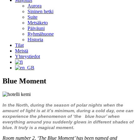
Majoitus
Aurora
Sininen hetki
Suite
Metsäketo
Päiväuni
Ryhmähuone
Historia
Tilat
Meistä
Yhteystiedot
Blue Moment
In the North, during the season of polar nights when the
amount of light is at it’s minimum, during a cold day, one can
exxperience the phenomenon of ‘the blue hour’ when
everything around you suddenly glows in different shades of
blue. It truly is a magical moment.
Room number 2, ‘The Blue Moment’ has been named and