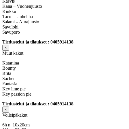
Kasvis
Kana – Vuohenjuusto
Kinkku
Taco – Jauheliha
Salami – Aurajuusto
Savulohi
Savuporo
Tiedustelut ja tilaukset : 0405914138
×
Muut kakut
Katariina
Bounty
Brita
Sacher
Fantasia
Key lime pie
Key passion pie
Tiedustelut ja tilaukset : 0405914138
×
Voileipäkakut
6h n. 10x20cm