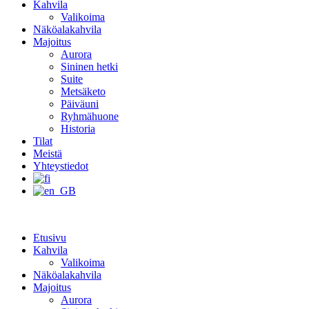
Kahvila
Valikoima
Näköalakahvila
Majoitus
Aurora
Sininen hetki
Suite
Metsäketo
Päiväuni
Ryhmähuone
Historia
Tilat
Meistä
Yhteystiedot
Etusivu
Kahvila
Valikoima
Näköalakahvila
Majoitus
Aurora