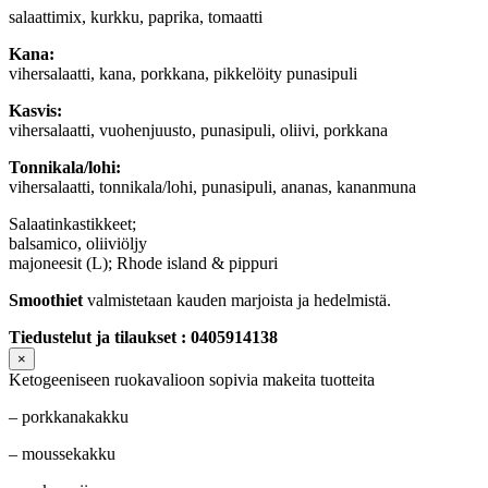
salaattimix, kurkku, paprika, tomaatti
Kana:
vihersalaatti, kana, porkkana, pikkelöity punasipuli
Kasvis:
vihersalaatti, vuohenjuusto, punasipuli, oliivi, porkkana
Tonnikala/lohi:
vihersalaatti, tonnikala/lohi, punasipuli, ananas, kananmuna
Salaatinkastikkeet;
balsamico, oliiviöljy
majoneesit (L); Rhode island & pippuri
Smoothiet
valmistetaan kauden marjoista ja hedelmistä.
Tiedustelut ja tilaukset : 0405914138
×
Ketogeeniseen ruokavalioon sopivia makeita tuotteita
– porkkanakakku
– moussekakku