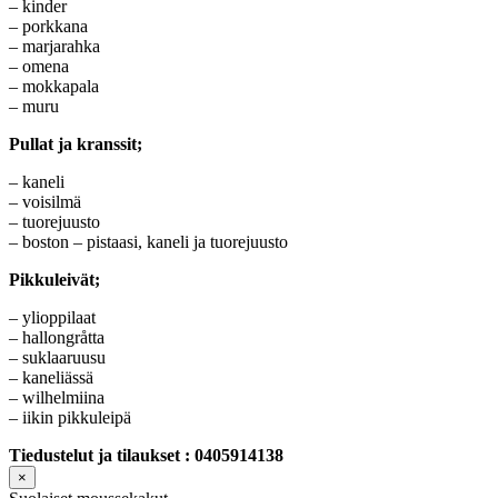
– kinder
– porkkana
– marjarahka
– omena
– mokkapala
– muru
Pullat ja kranssit;
– kaneli
– voisilmä
– tuorejuusto
– boston – pistaasi, kaneli ja tuorejuusto
Pikkuleivät;
– ylioppilaat
– hallongråtta
– suklaaruusu
– kaneliässä
– wilhelmiina
– iikin pikkuleipä
Tiedustelut ja tilaukset : 0405914138
×