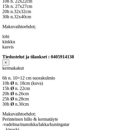
10h n. 22x22cm
15h n. 27x27cm
20h n.32x32cm
30h n.32x40cm
Makuvaihtoehdot;
lohi
kinkku
kasvis
Tiedustelut ja tilaukset : 0405914138
×
kermakakut
6h n. 10×12 cm suorakulmio
10h
Ø
n. 18cm (kuva)
15h
Ø
n. 22cm
20h
Ø
n.26cm
25h
Ø
n.28cm
30h
Ø
n.30cm
Makuvaihtoehdot;
Perinteinen hillo & kermatäyte
-vadelma/mansikka/lakka/kuningatar
– kinuski