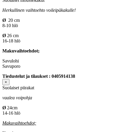
Suolaiset moussekakut
Herkullinen vaihtoehto voileipäkakulle!
Ø
20 cm
8-10 hlö
Ø
26 cm
16-18 hlö
Makuvaihtoehdot;
Savulohi
Savuporo
Tiedustelut ja tilaukset : 0405914138
×
Suolaiset piirakat
vaalea voipohja
Ø
24cm
14-16 hlö
Makuvaihtoehdot;