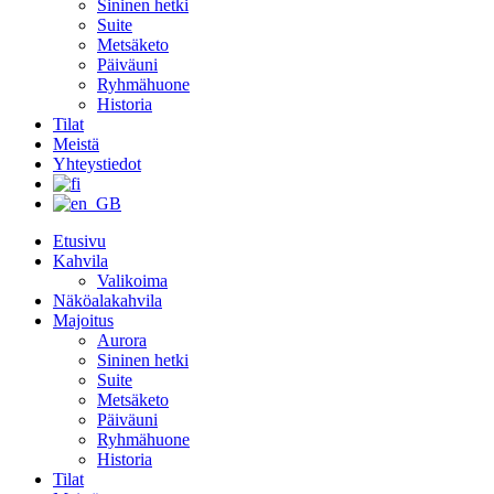
Sininen hetki
Suite
Metsäketo
Päiväuni
Ryhmähuone
Historia
Tilat
Meistä
Yhteystiedot
Etusivu
Kahvila
Valikoima
Näköalakahvila
Majoitus
Aurora
Sininen hetki
Suite
Metsäketo
Päiväuni
Ryhmähuone
Historia
Tilat