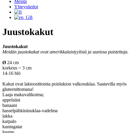
Meistä
Yhteystiedot
Juustokakut
Juustokakut
Meidän juustokakut ovat amerikkalaistyylisiä ja uunissa paistettuja.
Ø
24 cm
korkeus ~ 3 cm
14-16 hlö
Kakut ovat laktoosittomia poislukion valkosuklaa. Saatavilla myös
gluteenittomana!
Laaja makuvalikoima;
appelsiini
banaani
hasselpähkinäsuklaa-vadelma
lakka
karpalo
kuningatar
luumu