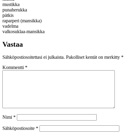
mustikka
punaherukka
pätkis
raparperi (mansikka)
vadelma
valkosuklaa-mansikka
Vastaa
Sähköpostiosoitettasi ei julkaista.
Pakolliset kentät on merkitty
*
Kommentti
*
Nimi
*
Sähköpostiosoite
*