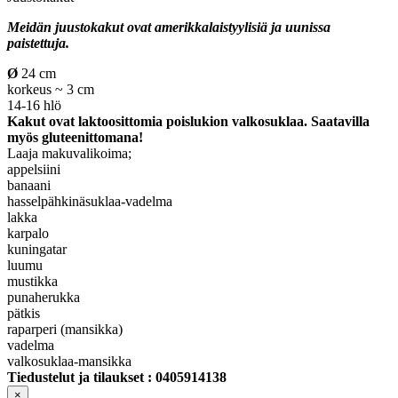
Meidän juustokakut ovat amerikkalaistyylisiä ja uunissa
paistettuja.
Ø
24 cm
korkeus ~ 3 cm
14-16 hlö
Kakut ovat laktoosittomia poislukion valkosuklaa. Saatavilla
myös gluteenittomana!
Laaja makuvalikoima;
appelsiini
banaani
hasselpähkinäsuklaa-vadelma
lakka
karpalo
kuningatar
luumu
mustikka
punaherukka
pätkis
raparperi (mansikka)
vadelma
valkosuklaa-mansikka
Tiedustelut ja tilaukset : 0405914138
×