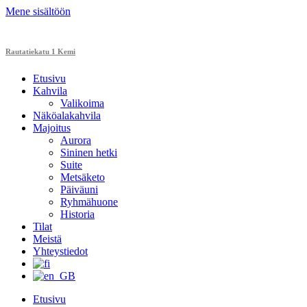
Mene sisältöön
Rautatiekatu 1 Kemi
Etusivu
Kahvila
Valikoima
Näköalakahvila
Majoitus
Aurora
Sininen hetki
Suite
Metsäketo
Päiväuni
Ryhmähuone
Historia
Tilat
Meistä
Yhteystiedot
Etusivu