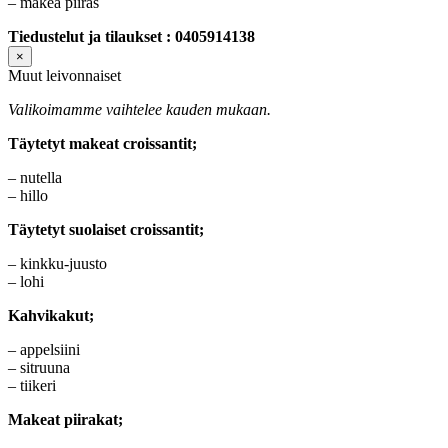
– makea piiras
Tiedustelut ja tilaukset : 0405914138
×
Muut leivonnaiset
Valikoimamme vaihtelee kauden mukaan.
Täytetyt makeat croissantit;
– nutella
– hillo
Täytetyt suolaiset croissantit;
– kinkku-juusto
– lohi
Kahvikakut;
– appelsiini
– sitruuna
– tiikeri
Makeat piirakat;