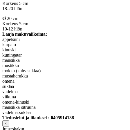
Korkeus 5 cm
18-20 hlön
Ø
20 cm
Korkeus 5 cm
10-12 hlön
Laaja makuvalikoima;
appelsiini
karpalo
kinuski
kuningatar
mansikka
mustikka
mokka (kahvisuklaa)
mustaherukka
omena
suklaa
vadelma
viikuna
omena-kinuski
mansikka-sitruuna
vadelma-suklaa
Tiedustelut ja tilaukset : 0405914138
×
Juustokakut