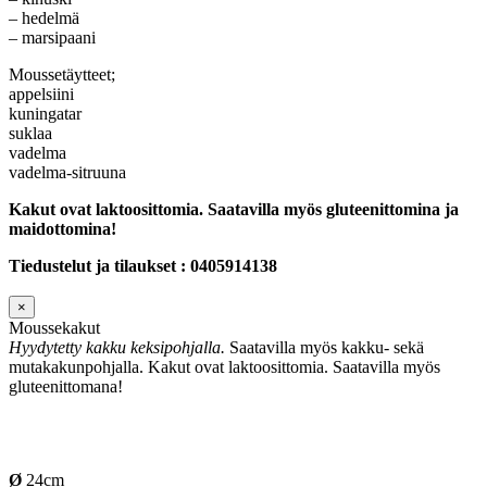
– hedelmä
– marsipaani
Moussetäytteet;
appelsiini
kuningatar
suklaa
vadelma
vadelma-sitruuna
Kakut ovat laktoosittomia. Saatavilla myös gluteenittomina ja
maidottomina!
Tiedustelut ja tilaukset : 0405914138
×
Moussekakut
Hyydytetty kakku keksipohjalla.
Saatavilla myös kakku- sekä
mutakakunpohjalla. Kakut ovat laktoosittomia. Saatavilla myös
gluteenittomana!
Ø
24cm